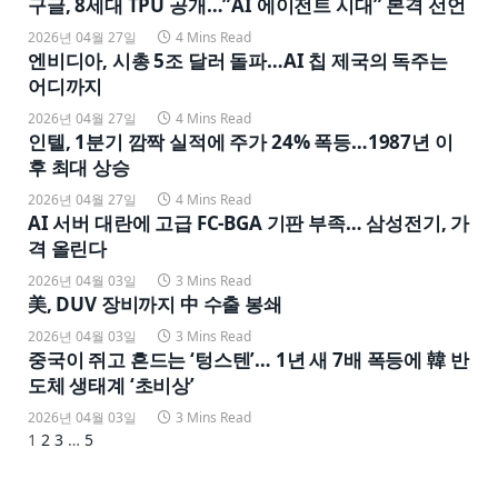
구글, 8세대 TPU 공개…”AI 에이전트 시대” 본격 선언
2026년 04월 27일
4 Mins Read
엔비디아, 시총 5조 달러 돌파…AI 칩 제국의 독주는
어디까지
2026년 04월 27일
4 Mins Read
인텔, 1분기 깜짝 실적에 주가 24% 폭등…1987년 이
후 최대 상승
2026년 04월 27일
4 Mins Read
AI 서버 대란에 고급 FC-BGA 기판 부족… 삼성전기, 가
격 올린다
2026년 04월 03일
3 Mins Read
美, DUV 장비까지 中 수출 봉쇄
2026년 04월 03일
3 Mins Read
중국이 쥐고 흔드는 ‘텅스텐’… 1년 새 7배 폭등에 韓 반
도체 생태계 ‘초비상’
2026년 04월 03일
3 Mins Read
Next
1
2
3
…
5