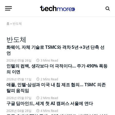
홈
»
반도체
반도체
화웨이, 자체 기술로 TSMC와 격차 5년→3년 단축 선
언
2026년 05월 26일
3 Mins Read
인텔의 컴백, 생각보다 더 극적이다… 주가 490% 폭등
의 이면
2026년 05월 11일
2 Mins Read
애플, 인텔·삼성과 미국 내 칩 제조 협의… TSMC 의존
탈피 움직임
2026년 05월 07일
2 Mins Read
구글 딥마인드, 세계 첫 AI 캠퍼스 서울에 연다
2026년 04월 28일
4 Mins Read