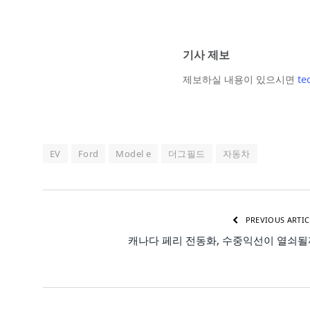
기사 제보
제보하실 내용이 있으시면
te
EV
Ford
Model e
더그필드
자동차
PREVIOUS ARTIC
캐나다 페리 전동화, 수중익선이 열쇠될