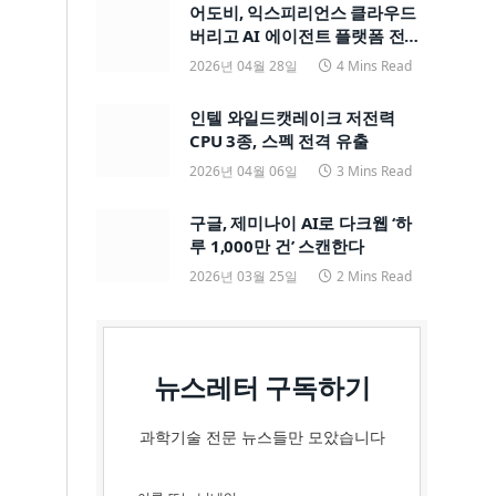
어도비, 익스피리언스 클라우드
버리고 AI 에이전트 플랫폼 전면
전환
2026년 04월 28일
4 Mins Read
인텔 와일드캣레이크 저전력
CPU 3종, 스펙 전격 유출
2026년 04월 06일
3 Mins Read
구글, 제미나이 AI로 다크웹 ‘하
루 1,000만 건’ 스캔한다
2026년 03월 25일
2 Mins Read
뉴스레터 구독하기
과학기술 전문 뉴스들만 모았습니다