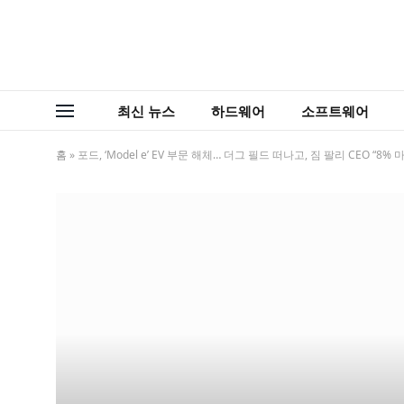
최신 뉴스
하드웨어
소프트웨어
홈
»
포드, ‘Model e’ EV 부문 해체… 더그 필드 떠나고, 짐 팔리 CEO “8% 