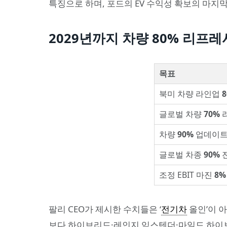
특징으로 하며, 포드의 EV 수익성 확보의 마지
2029년까지 차량 80% 리프레
목표
북미 차량 라인업
글로벌 차량
70%
차량
90%
업데이트
글로벌 차종
90%
전
조정 EBIT 마진
8%
팔리 CEO가 제시한 수치들은 ‘
전기차
올인’이 
보다 하이브리드·레인지 익스텐더·마일드 하이브리드(MH