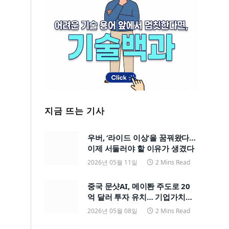
지금 뜨는 기사
우버, ‘라이드 이상’을 꿈꿔왔다…
이제 서둘러야 할 이유가 생겼다
2026년 05월 11일
2 Mins Read
중국 문샷AI, 메이퇀 주도로 20
억 달러 투자 유치… 기업가치
200억 달러
2026년 05월 08일
2 Mins Read